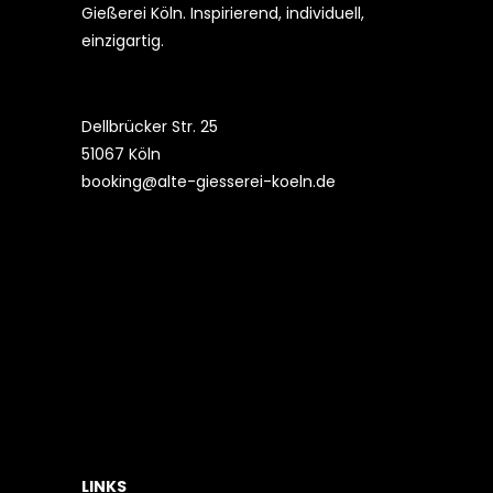
Gießerei Köln. Inspirierend, individuell,
einzigartig.
Dellbrücker Str. 25
51067 Köln
booking@alte-giesserei-koeln.de
LINKS