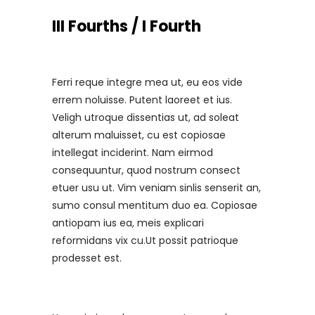
III Fourths / I Fourth
Ferri reque integre mea ut, eu eos vide
errem noluisse. Putent laoreet et ius.
Veligh utroque dissentias ut, ad soleat
alterum maluisset, cu est copiosae
intellegat inciderint. Nam eirmod
consequuntur, quod nostrum consect
etuer usu ut. Vim veniam sinlis senserit an,
sumo consul mentitum duo ea. Copiosae
antiopam ius ea, meis explicari
reformidans vix cu.Ut possit patrioque
prodesset est.