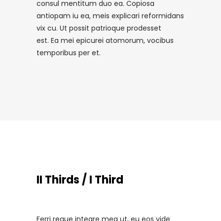
consul mentitum duo ea. Copiosa
antiopam iu ea, meis explicari reformidans
vix cu. Ut possit patrioque prodesset
est. Ea mei epicurei atomorum, vocibus
temporibus per et.
II Thirds / I Third
Ferri reque integre mea ut, eu eos vide