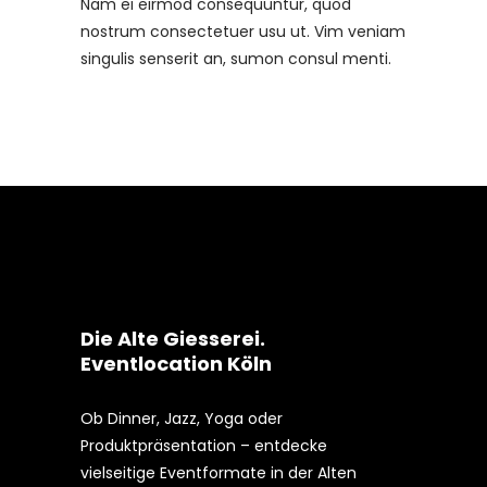
Nam ei eirmod consequuntur, quod
nostrum consectetuer usu ut. Vim veniam
singulis senserit an, sumon consul menti.
Die Alte Giesserei.
Eventlocation Köln
Ob Dinner, Jazz, Yoga oder
Produktpräsentation – entdecke
vielseitige Eventformate in der Alten