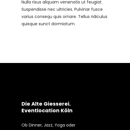
Nulla risus aliquam venenatis ut feugiat.
Suspendisse nec ultricies. Pulvinar fusce
varius consequ quis ornare. Tellus ridiculus
quisque sunct dormiatum.
Die Alte Giesserei.
Eventlocation Köln
Ob Dinner, Jazz, Yoga oder