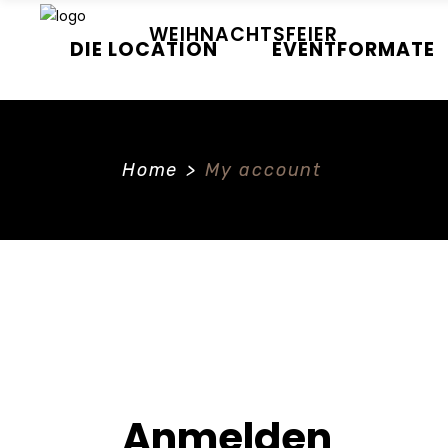
WEIHNACHTSFEIER
DIE LOCATION
EVENTFORMATE
Home
>
My account
Anmelden